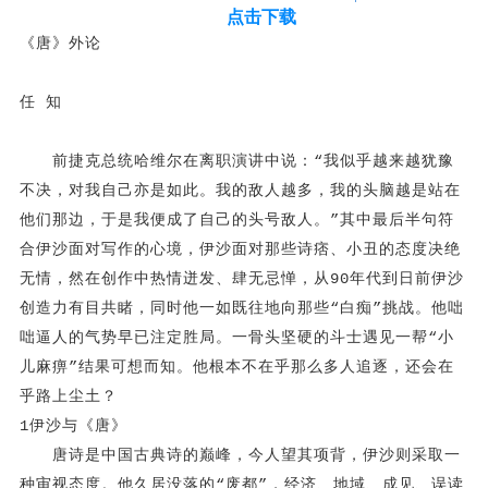
点击下载
《唐》外论
任 知
前捷克总统哈维尔在离职演讲中说：“我似乎越来越犹豫
不决，对我自己亦是如此。我的敌人越多，我的头脑越是站在
他们那边，于是我便成了自己的头号敌人。”其中最后半句符
合伊沙面对写作的心境，伊沙面对那些诗痞、小丑的态度决绝
无情，然在创作中热情迸发、肆无忌惮，从90年代到日前伊沙
创造力有目共睹，同时他一如既往地向那些“白痴”挑战。他咄
咄逼人的气势早已注定胜局。一骨头坚硬的斗士遇见一帮“小
儿麻痹”结果可想而知。他根本不在乎那么多人追逐，还会在
乎路上尘土？
1伊沙与《唐》
唐诗是中国古典诗的巅峰，今人望其项背，伊沙则采取一
种审视态度。他久居没落的“废都”，经济、地域、成见、误读