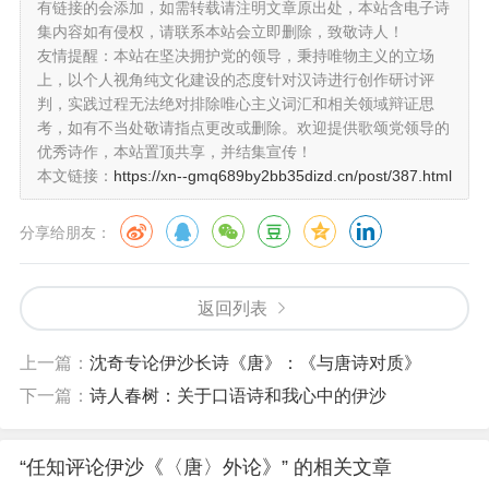
有链接的会添加，如需转载请注明文章原出处，本站含电子诗
展示出自身写作的丰富性，同时将独立的意识呈现读者，那些
集内容如有侵权，请联系本站会立即删除，致敬诗人！
启示不断繁殖，为后来者提供了更为广阔的空间。
友情提醒：本站在坚决拥护党的领导，秉持唯物主义的立场
伊沙创作《唐》是将“诗”作为一种宗教（见题记）。 诗
上，以个人视角纯文化建设的态度针对汉诗进行创作研讨评
人无论古今，都有气质共通的东西，创造遵循的标准和本质是
判，实践过程无法绝对排除唯心主义词汇和相关领域辩证思
相通的。南朝钟嵘认为“味之者无极，闻之者动心。”这个标准
考，如有不当处敬请指点更改或删除。欢迎提供歌颂党领导的
优秀诗作，本站置顶共享，并结集宣传！
依然适合当下，司空图将钟嵘的“韵味说”拓展，将风格分为雄
本文链接：
https://xn--gmq689by2bb35dizd.cn/post/387.html
浑（超以象外，得其环中）、纤浓、冲淡、含蓄、飘逸、豪放
（真力瀰满、万象在旁）悲慨（萧萧落叶，漏雨苍苔）等二十
分享给朋友：
四类。而这二十四类韵味在如今可用“气质”和“情绪”概括。自
然情境给人亲切感受，而诗外功夫则是靠作者自身修养和体
验。白居易在《与元九书》中说：“诗者，根情，苗言、华
返回列表
声、实义，上自先贤，下至愚騃 ，微及豚鱼，幽及鬼神，群
分而气同，形异而情一，未有声入而不应，情交而不感者。”
上一篇：
沈奇专论伊沙长诗《唐》：《与唐诗对质》
“情”是诗作为艺术根本特征，表现情和认识的工具是语言，语
下一篇：
诗人春树：关于口语诗和我心中的伊沙
言是表达思想在场的存在，口语直接而鲜活。刘勰《文心雕
龙》中也有类似的论点（“意翻气而易奇，言证宽而难巧”）。
“任知评论伊沙《〈唐〉外论》” 的相关文章
初唐陈子昂《登幽州古台歌》迸发出“小我”短暂、有限