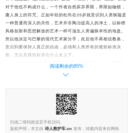
对于他也不构成什么，一个作者自然摈弃界限，界限如枷锁，
庸人身上的符咒。正如年轻的杜尚在25岁就意识到人类狭隘是
一种普通而深入的共性，艺术并非陶冶提高人的净土，以标榜
风格创新和思想解放的艺术一样可滋生人类偏狭本性的地盘。
所以他决定与巴黎的现代艺术家分手，此后他不再相信教条，
意识到要保持人真正的自由，必须和人类所有的规矩标准决
裂，无论其规矩标准在什么名义下。
对于作者理念超脱界限还不成，实际创作比什么都重要，
阅读剩余的85%
对于伊沙三首名篇《车过黄河》《结结巴巴》《饿死诗人》无
形也给他人造成了“界限”。被人定性为口语诗人伊沙，最多的
是说他写“非诗”，其实讨论“诗”与“非诗”并不重要，看作品
看的是“指归”（指向生存，指向生命、指向内心）。那些认为
《唐》是“回归”的误读者，是脱离一个误区进入另一误区。评
诗不能单从语言，意识才重要。伊沙在创作中充分释放自我，
自然入诗，自然“出神”，自然出神入化。我认为《唐》是伊沙
扫描二维码推送至手机访问。
重要的作品，它的成功不在选材，而在对题材的控制能力，他
版权声明：本文由
诗人救护车.cn
发布，转载内容来自网络