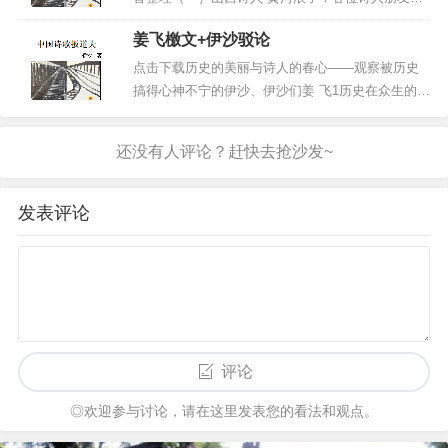
序和世俗观念自觉的轻蔑和挑战，所以他必然在现实生活中是
报纸请我连夜做个大型诗歌活动的策划案...
们，大家好！首先，请允许我对各位的光临，表示
一个思想叛逆精神孤独的人。杜甫和李白同样内心充满矛盾，
姜飞檄文+伊沙驳论
最真挚的感谢和最热烈的欢迎！我们十分幸运地迎
他目睹唐由盛转衰，哀叹山河残破，现实对他创作的吸附力很
来了中国最优秀、最杰出的诗人们。尤其是伊沙 、
点击下载历史的美丽与诗人的春心——观察被历史
强，他着重于对现代苦难的诉求。“圣人无规汧可法，仙人无
徐江、 侯马 、沈浩波等著名诗人，他们为保卫中国
搞得心神不宁的伊沙、伊沙们姜 飞1历史在众生的意
踪迹可蹑”可概括李杜风格的不同。山水田园诗派是唐诗地位
现代诗歌的本真，一直进行着不懈...
识里，基本上是个老东西，从时间深处蹒跚走来。
培根先生讲，跟历史对话之后，人会荣获智慧加
重要，其中成就最高者为王维，孟浩然次之，孟异于王，在于
持，像被黄教法王摩了顶，而法王在我们的想象
两者立意和指归的不同，孟诗以个人视角观察事物，个人色彩
里，大抵比较老迈。但历史未必真的那么老迈，尤
很浓，王诗以物观物，故不知何者为我何者为物；有我之境只
其在感情丰富的男性诗人眼里，估计历史...
发表评论
能入乎其内，不能出乎其外，无我之境既能出乎其内又能出乎
其外，进入诗就能写，从诗出来，才可以旁观。入乎其内，故
有生气，出乎其外，故有高致。孟、王诗的差异是“写”与
“观”、“生气”与“高致”的分野。在古代诗的高低优劣，是看
有无意境和意境所达高度，当下看待诗的标准不过是将“意境”
改为“境界”。
评论
回到《唐》，上文说“境界”落实到创作中就化为了“视
界”。伊沙将现代诗与唐诗两种“视界”交融在一起，达到“视
◎欢迎参与讨论，请在这里发表您的看法和观点。
界”融合，从而使理解者和理解对象都超越原来的视界，达到