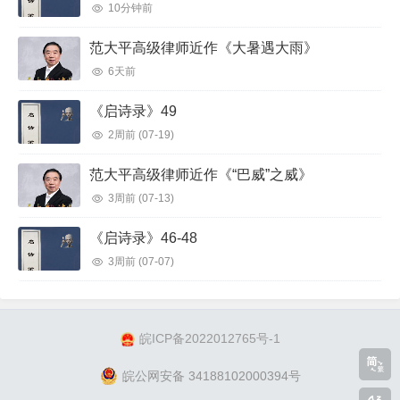
10分钟前
间，“解构”、“反讽”、“复制”、“粘贴”等手段令文本妙趣横
生，解读产生的歧义和启发具有无限的衍生性。写得我想到一
范大平高级律师近作《大暑遇大雨》
位歌手贝克，这个摇滚怪物被乐迷称为“音乐美学拼贴大师”，
6天前
他每张专辑风格不同，甚至每首歌都风格迥异，他将灵魂、蓝
《启诗录》49
调、说唱、乡村、灵魂乐、60年代警探片片头音乐、噪音美学
2周前
(07-19)
等天马行空的乐风拼贴起来，他将最土最草根的音乐元素做的
都富有即酷又具最新潮的新世代精神 ，他仿佛在做音乐化学
范大平高级律师近作《“巴威”之威》
实验，他用奇特的声效器，唱腔一会颓废，一会慵懒，一会很
3周前
(07-13)
具未来感，每首歌都是一种奇妙的听觉呈现，复古与未来交替
《启诗录》46-48
的不协调中，贝克在创作中迸发出迷人火花 ，每次出击都有
3周前
(07-07)
令人惊喜的过人之处。贝克作为音乐人和伊沙的共同点只是不
断变化，变化的内外并非泾渭分明，音乐与文字本身载体不
同，表现方法有很大差异。诗是语言艺术，伊沙选择叙述的方
式灵活，仅仅诗中的幽默及犀利的酷评方式就打破了阅读者的
皖ICP备2022012765号-1
思维定式（如39、109、116、）伊沙通过解读、精读、释读
皖公网安备 34188102000394号
甚至误读，将自己想法合盘托出，丝毫不拖泥带水。其中有些