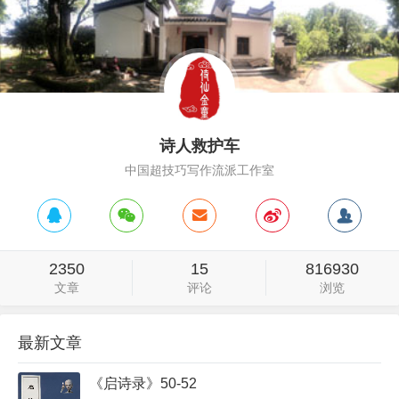
一个全新的视界。这个更高、更优越的新视界既包含了文本和
理解者的视界，而给新的经验和新的视界提供了可能。伊沙的
《唐》符合伽达默尔的“视界”说，他将直觉感受诉求于诗，最
后形成一种境界。他的发现是流动生成，意识敞开，是对唐诗
参与和对自我视界的超越。
伊沙通过《唐》与唐诗对话、与唐代诗人对话、与现代诗
诗人救护车
的对话，作者与唐诗、唐代诗人是灵魂关照关系，从而填平现
中国超技巧写作流派工作室
代诗和古诗的鸿沟。作者（身边人）置身于唐诗中，古今对
照，替古人说话、自说自话，产生陌生匪夷所思的效果，这些
都是为了更直观地表达自己的认识，同时将消解对象消解得很
彻底（11中对自己崇敬的诗人李、杜言志、33中诗人在解读一
2350
15
816930
首诗过程中加入对现代诗的看法，挖掘人类丰富的心灵，胜过
文章
评论
浏览
炫技、殖民化复制、装丫挺。54通过联想表达对一首诗的偏
爱、86诗人的介入让人感受到世间的“变”与“不变”，矛盾中
最新文章
的变数。96直抒胸臆；104的士上突兀出现四位诗人；241、2
44、211直接说出古今共性的看法；263、289、316用“性”
《启诗录》50-52
来消解）；其次伊沙用的方式充满智性，他将自我意识贯于其