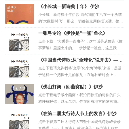
性的感慨。作者的空间意识是以心理尺度来体悟世间万象，人
《小长城—新诗典十年》 伊沙
从沧桑巨变、生活无常中感受到周而复始中蕴涵的节奏变化。
小长城—新诗典十年伊沙 既然我们生活在一个所谓
创作即时的灵性如火花，一个题材沉淀长了令文本干枯丧失原
的“大数据时代”，那么一切都首先用数据说话。整整
十年来，《新世纪诗典》推荐诗的首数与天数是完
始的生命力，另一方面即时往往不可靠，会导致泛日常、口
一张弓专论《伊沙是“一鲨”鱼么》
全吻合的，一共3653首，出自1161位当代诗人之
水，文本平淡无趣。一个作者主要是意识到瞬间的变化，同样
手，年度大奖一“李白诗歌奖”共评10届，系列诗会举
点击下载 “大禹是一条虫子”，这句话是从鲁迅《故
知道亘古不变的东西。伊沙就是以即时抵达永恒的诗人，他创
办了104场。10年应该是3650天，为什么是365...
事新编》里捏出来的。 伊沙是一鲨鱼，这是我从
造力丰沛，意识到了，写什么都可以放任自如。当然日前的诸
网上看出来的。 伊沙是中国网络诗歌最显赫的人
多诗歌票友盲目追逐潮流，只顾“即时”，写“脏诗”、“口
《中国当代诗歌:从“全球化”说开去》——
物，官刊、纸刊、民刊三栖诗人，在人们的唾骂和
伊沙
水”、“废话”，同时伊沙背后模仿者多如牛毛，孰不知伊沙始
赞叹中声誉鹊起，在人们的白眼和眼红中走红发
点击下载请允许我将“文学”化小为“诗歌”来谈，是基
迹，围...
于这样一个把握十足的预见：在这种研讨会上，不
终是个异数，模仿者必死无疑。
论专家还是作家，在发言中谈到的“文学”一般都会特
2《唐》与唐诗
《佛山打架（回燕窝贴）》伊沙
指“小说”，因为在一般人看来小说才是中国当代文学
读《唐》会发现伊沙对李白、杜甫、王维的偏爱，这三
的主流——这来自于五四新文学运动对于中国古典
点击下载电子版小燕窝：我沿用徐江的对你的口头
位诗人着笔最多，想这与《唐诗三百首》的编选者蘅塘居士有
文学传统秩序的矫枉过正，也来自于1949年以后新
称呼称呼你，以示亲切。你在所有地方的发言我都
关，另外三诗人在唐诗中地位也是最重要的。李白集道、儒、
中国文艺的政策方针...
看到了——这也是认识你的一种方式。没有及时发
《在第二届太行诗人节上的发言》伊沙
仙、侠一体，风格飘逸瑰丽、豪迈雄浑。同时李白又是一个没
言，可不是怕站队什么的——我伊沙怕过诗坛里的
什么？主要是忙，给老同学的诗集作序，我已经拖
点击下载第二届太行诗人节暨中国现代诗歌峰会录
有专一信仰的人，在诗中扮演各类角色，不过是对封建社会秩
过人家的印刷日期，刚刚搞完，有点累，还有一家
音整理（一）山西诗人 黄河浪子：各位诗人朋友