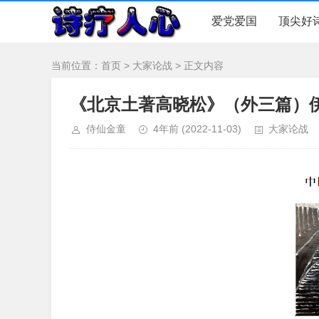
爱党爱国
顶尖好
当前位置：
首页
>
大家论战
> 正文内容
《北京土著高晓松》（外三篇）
侍仙金童
4年前
(2022-11-03)
大家论战