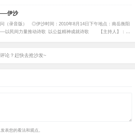
而法王在我们的想象里，大抵比较老迈。但历史未必真的那么老
绝对不是大惊小怪的要当卫道士，我知道他没有说出来的那层鸟意
里，估计历史...
——伊沙
动用别的情绪了？我真是又一次见识了小说圈这类面瓜的智力。难
（录音版） ◎伊沙时间：2010年8月14日下午地点：南岳衡阳
会——以民间力量推动诗歌 以公益精神成就诗歌 【主持人】：通
是在这次电视活动之前，有个记者问他：你和王朔见面，他会不
，我心里真像是吞下颗苍蝇那般难受，是的，陈村是“好孩子”，写
里发表您的看法和观点。