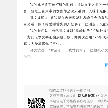
我的成见终有被打破的时候，那是在不久前的一天
言，短短三百来字的发言却是说人话的，人味十足的
孙文波说：“要我现在再来谈谈对盘峰诗会的看法
目光看，除了给爱嚼舌头的人提供了一些话题，又能
我的疑问是：既然孙文波对“盘峰论争”持这种虚无
一方的论争文字汇编成册出版，并再次盗用“90年代
真是人爱掌嘴你拦不住。
孙文波说：“时至今日，我对我写了一些报纸小文
句话。”
这是反思么？他以为人们会相信他反思的真诚态度
一岁，但也是成年人啊！他那些“报纸小文”不是他
就不可能被揭露，难怪连一位“知识分子”的主将也在
孙文波说：“论争，如果论争就能产生诗人，那我
我记得孙文波还在某篇论争文章的结尾处谈到过这
扫描二维码推送至手机访问。
版权声明：本文由
诗人救护车.cn
发布
就顾不上作品。真是可乐！这完全是高考前那些笨学
本站含电子诗集内容如有侵权，请联系
作品平庸著称，靠“知识分子”十年来的学术包装起
友情提醒：本站在坚决拥护党的领导，