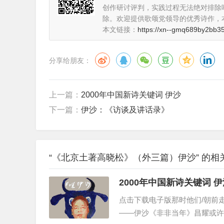
十年后再看。看什么？我要没理解错的话，他大概也
创作研讨评判，实践过程无法绝对排除
我用我今天的作品和你们今后二十年累积起来的作品
除。欢迎提供歌颂党领导的优秀诗作，
孙文波说了那么多，最后通向哪儿？他这三百来字没
本文链接：
https://xn--gmq689by2bb35
论争。”
“鸡巴毛”——这就是孙文波的“人话”吗？抑或是“
分享给朋友：
充满的，口里就说出来”青年评论家谢有顺引用圣经的
而现在，我像一个过路的人，面对路边的这堆垃圾，
上一篇：
2000年中国新诗关键词 伊沙
下一篇：
伊沙：《访谈及讲话录》
陈村是个“好孩子”
“《北京土著高晓松》（外三篇）伊沙” 的相
伊沙
2000年中国新
有些人在烂掉，我说的是一些四、五十岁的人，在
点击下载电子版那时他们/朝前走
他喜欢整天呆在网上和一帮网虫厮混，那是我管不
——伊沙《非非当年》昌耀或许
代诗，让我直想冲过去揪住他的脖领子。