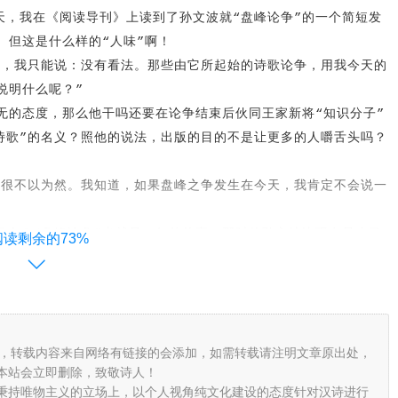
，我在《阅读导刊》上读到了孙文波就“盘峰论争”的一个简短发
。但这是什么样的“人味”啊！
，我只能说：没有看法。那些由它所起始的诗歌论争，用我今天的
说明什么呢？”
的态度，那么他干吗还要在论争结束后伙同王家新将“知识分子”
诗歌”的名义？照他的说法，出版的目的不是让更多的人嚼舌头吗？
很不以为然。我知道，如果盘峰之争发生在今天，我肯定不会说一
么？“盘峰论争”也就是一年前的事，那时的孙文波比现在是小了
阅读剩余的73%
自己写的么？谁逼他了？他现在是看结果悔当初，他不骂人他的平庸
私下里说：“在盘峰论争之后，孙文波的平庸成了尽人皆知的事。”
们才要嘿嘿一笑了。”
么一个意思：让“民间立场”的人去论争吧，他们论争文章写多了
，转载内容来自网络有链接的会添加，如需转载请注明文章原出处，
生的心理。我在一篇文章中说他“哪壶不开提哪壶”就是指他这个以
本站会立即删除，致敬诗人！
家的人，却整天口口声声作品作品的，让人颇觉滑稽。王家新说：二
秉持唯物主义的立场上，以个人视角纯文化建设的态度针对汉诗进行