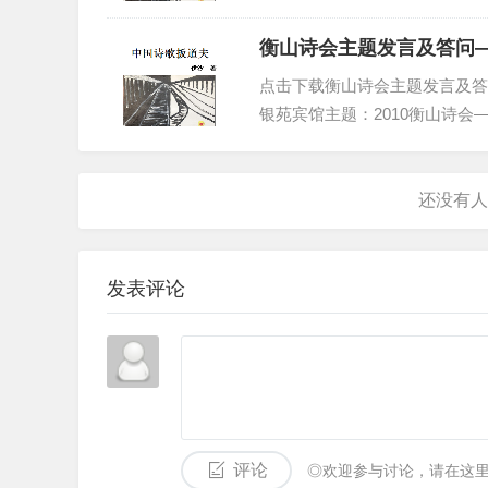
慧加持，像被黄教法王摩了顶，
所谓“新状态”小说，是颇喜欢涉猎这种场所的，他
迈，尤其在感情丰富的男性诗人眼
衡山诗会主题发言及答问
思，就是写这类题材要有悲天悯人之心。除此就不能
点击下载衡山诗会主题发言及答问
道小说就真是等而下之的一类“艺术”？
银苑宾馆主题：2010衡山诗
还是回到陈村吧，他要自己烂掉你是拦不住的，还
过上...
会骂你？陈答：好孩子不骂人，我们见面喝酒。听罢
小说的都是他妈的“好孩子”。
发表评论
北京土著高晓松
伊沙
印象中他是一写歌的，作词作曲都能玩。
评论
◎欢迎参与讨论，请在这