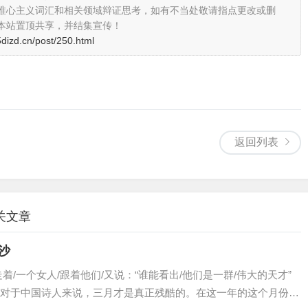
是指的看作品。他们真以为只有他们才有作品吗？我把话搁这儿：
唯心主义词汇和相关领域辩证思考，如有不当处敬请指点更改或删
比，我今后二十年的作品另有比处（不是你们），就这么着了。
本站置顶共享，并结集宣传！
有标题但有题眼——“我要告诉别人的是：我已忘记那鸡巴毛的
dizd.cn/post/250.html
知识分子”所理解的民间语言（以其对付“民间立场”）？“人心里所
话来针对“知识分子”的某些无稽之谈，还不包括“鸡巴毛”之类。
我的疑惑是：这是从哪个垃圾站运来的？
返回列表
关文章
诗关键词 伊沙
这里具体指的是一个名叫“陈村”的上海男人。
着/一个女人/跟着他们/又说：“谁能看出/他们是一群/伟大的天才”
着的事。只是有一天，他忽然在电视机里倚傻卖傻地攻击起了现
对于中国诗人来说，三月才是真正残酷的。在这一年的这个月份，