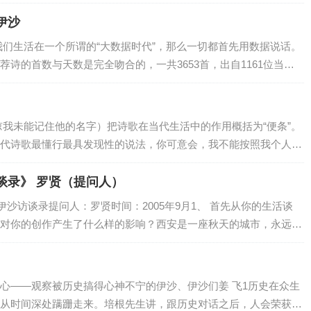
患绝症的昌耀先生自高楼扑向大地的消息。我是在前一年的冬天就
徐江，他真是一不留神说出了一句当代名言。女小说家赵凝在一篇
托...
长城—新诗典十年》 伊沙
指挥诗人如何如何写诗的，但诗人就很狂，就可以告诉小说家怎样
我们生活在一个所谓的“大数据时代”，那么一切都首先用数据说话。
马原马原的，而在我的印象中，赵凝提到诗人可是老徐志摩徐志摩
诗的首数与天数是完全吻合的，一共3653首，出自1161位当代
说而你不能骂诗歌的根本。如果赵凝女士还是不服气的话就请看你
”共评10届，系列诗会举办了104场。10年应该是3650天，为什
腐朽表演。
一首诗后，这个唯老不尊的陈村陈不住气了，开始大加攻击。让
教育沈浩波说：你的诗缺乏形式感，而《0档案》就很有形式感。在
谅我未能记住他的名字）把诗歌在当代生活中的作用概括为“便条”。
续革命的一类，用革命来压制继续革命，是为邪恶。而此种邪恶在
代诗歌最懂行最具发现性的说法，你可意会，我不能按照我个人的
的小说家身上从来都充斥着官文场的气息），他就是要用你们认可
。但是我告诉你，于坚有于坚的形式，沈浩波有沈浩波的形式，他们
访谈录》 罗贤（提问人）
谈于坚，你看不出沈浩波的形式就不要断言他没有。
伊沙访谈录提问人：罗贤时间：2005年9月1、 首先从你的生活谈
场即兴做诗的表演，他以为这是玩古诗呐？古诗的形式是给定
对你的创作产生了什么样的影响？西安是一座秋天的城市，永远灰
偷来了你认为没有的东西），你在偷来的形式里制造了一堆文字垃
内心安静，创作自然就有保障了。2、 我们知道，除了写诗你还进
房间里聊天，后来我们去吃夜宵了……别丢人了！你用别人的形式制
是...
的人真是太多了。
心——观察被历史搞得心神不宁的伊沙、伊沙们姜 飞1历史在众生
《他们》上发过点诗，这点经历并不影响他说起诗来傻气乱冒，
从时间深处蹒跚走来。培根先生讲，跟历史对话之后，人会荣获智
针对的是我的《在发廊里》一诗。在我的印象中，他也混在其中的