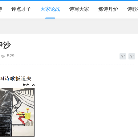
诗
评点才子
大家论战
诗写大家
炼诗丹炉
诗歌
伊沙
529