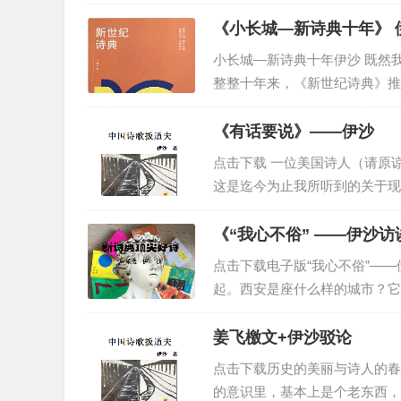
从无数个电话听筒里传出的是身
“小说家一说诗，诗人就发笑”。说此话的是诗人
得知昌耀先生将不久于人世的，他
《小
主要是针对我的文章中说：“很少见有小说家跳出来
小长城—新诗典十年伊沙 既然
的小说好，怎样的小说坏。”赵凝说我一提小说家老
整整十年来，《新世纪诗典》推荐
的，这就是差距，这就是不对等，这就是我可以骂小
诗人之手，年度大奖一“李白诗歌奖
的著名同行陈村先生在湖南卫视《新青年》节目中的
么是365...
《有话要说》——伊沙
当沈浩波、尹丽川等四位青年诗人各朗诵完自己的
我感到邪恶的是他提到了于坚的《0档案》，他借此
点击下载 一位美国诗人（请原
我看来，在诗界于坚属于革命的一类，沈浩波属于继
这是迄今为止我所听到的关于现
陈村那里表现出的是小说家的浅薄（在我看来在中国
理解去阐释它一个字。 ...
的名诗人来压你，一压一个准？借口“形式”什么的
《“我心不俗” ——伊沙
之间不是相互取消的关系，你能谈出于坚的形式你就
点击下载电子版“我心不俗”——
接下来令人喷饭的事情发生了，这个陈村要进行现
起。西安是座什么样的城市？它
的，你即兴做诗的形式是刚从沈浩波那儿偷来的（你
蒙蒙的，恍若隔世之城。它让我
圾：我从上海来到长沙，见到一伙青年诗人，我们在
行其它文体的创作。在生活中，你
姜飞檄文+伊沙驳论
造垃圾能证明别人形式的问题吗？小说圈里逻辑混乱
点击下载历史的美丽与诗人的春
还有一个叫李冯的住在北京的广西人，过去也曾在
的意识里，基本上是个老东西，
他说时代感并不是摸一摸发廊女的屁股就能达到的。