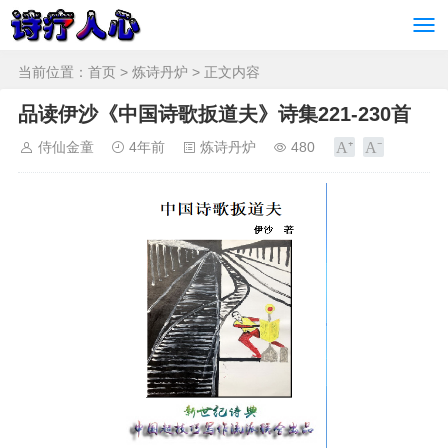
当前位置：
首页
>
炼诗丹炉
> 正文内容
品读伊沙《中国诗歌扳道夫》诗集221-230首
侍仙金童
4年前
炼诗丹炉
480