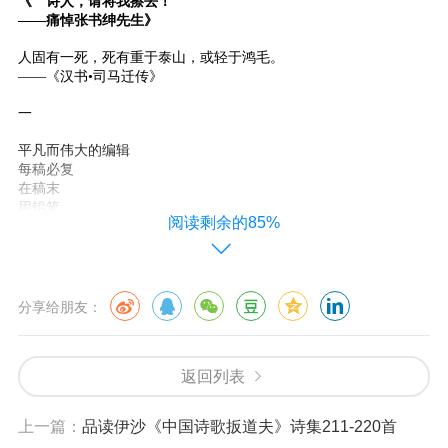
《＂诗人，请将我擦去！＂
——痛悼张书绅先生》
人固有一死，死有重于泰山，或轻于鸿毛。
——《汉书
•
司马迁传》
一
平凡而伟大的编辑
每稿必复
在稿末
用铅笔
阅读剩余的85%
写下意见
以方便作者
用橡皮擦去
另投他处
分享给朋友：
二
平凡而伟大的编辑
返回列表
像一位
免费授课的
家庭教师
上一篇：
品读伊沙《中国诗歌扳道夫》诗集211-220首
帮我度过