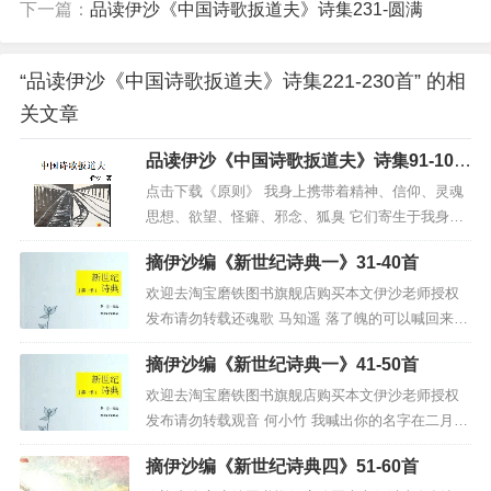
最艰难的习作期
下一篇：
品读伊沙《中国诗歌扳道夫》诗集231-圆满
惟一一首的发表
有他改过的标题
“品读伊沙《中国诗歌扳道夫》诗集221-230首” 的相
三
关文章
平凡而伟大的编辑
宣告我诗的出道
品读伊沙《中国诗歌扳道夫》诗集91-100
《飞天》1988年10月号
首
《大学生诗苑》栏目
点击下载《原则》 我身上携带着精神、信仰、灵魂
一半篇幅给了
思想、欲望、怪癖、邪念、狐臭 它们寄生于我身体
《伊沙诗抄（10首）》
的家我必须平等对待我的每一位客人 （2000） 巧
那是史上最隆重的
摘伊沙编《新世纪诗典一》31-40首
妙，诗人纯洁的灵魂，是可以容纳一切的，因为你
一次发表
们这些客人，当你们走了，我拍拍灵魂，它依然纯
欢迎去淘宝磨铁图书旗舰店购买本文伊沙老师授权
将＂诗抄＂——这在当年
只有烈士才会享有的待遇
洁。 《...
发布请勿转载还魂歌 马知遥 落了魄的可以喊回来失
给了一位在校大学生的
了势的可以转过来你夺了我的纯洁抢了我的时光消
口语诗
摘伊沙编《新世纪诗典一》41-50首
磨了我大好青春年华我却只能低眉袖手只能心甘情
愿只能把个奴才的嘴脸代代相传 整整二十年前，马
欢迎去淘宝磨铁图书旗舰店购买本文伊沙老师授权
四
知遥和一名漂亮女生到我单身宿舍来请我去陕师
发布请勿转载观音 何小竹 我喊出你的名字在二月这
平凡而伟大的编辑
大...
个暧昧的月份其实在别的月份我也一样想喊你我有
像真正得道的活佛
摘伊沙编《新世纪诗典四》51-60首
求于你但是我却胆怯着，或者隐藏着因为我深深地
给诗歌的信众摸顶