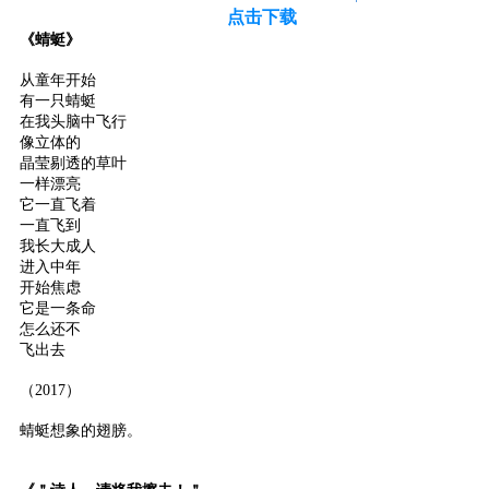
点击下载
《蜻蜓》
从童年开始
有一只蜻蜓
在我头脑中飞行
像立体的
晶莹剔透的草叶
一样漂亮
它一直飞着
一直飞到
我长大成人
进入中年
开始焦虑
它是一条命
怎么还不
飞出去
（2017）
蜻蜓想象的翅膀。