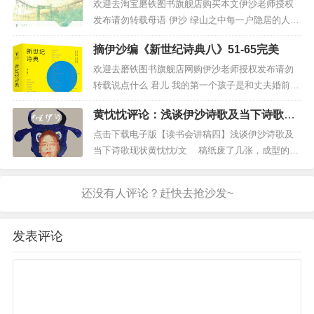
知道你的名字一旦喊出就再也没有退路 2004年 新世
欢迎去淘宝磨铁图书旗舰店购买本文伊沙老师授权
摸过后来的朦胧后
摸过后来的第三代
纪最初十年，堪称“论坛时代“...
发布请勿转载母语 伊沙 绿山之中每一户隐居的人家
摸过后来的后现代
都养了狗我等散步经过时便狂吠着扑上来我喊：“滚
摸过中国诗歌铁军
摘伊沙编《新世纪诗典八》51-65完美
蛋！不管用继续扑芝加哥女作家朱安大喝一声：“shi
超过一大半的将帅兵马
t！狗就老实了灰溜溜退下 2014年 2014是我的诗歌
欢迎去磨铁图书旗舰店网购伊沙老师授权发布请勿
他才是中国诗歌皇甫军校校长啊
大年，“大”在赴...
转载说点什么 君儿 我的第一个孩子是和丈夫婚前有
偏居兰州
庙小神大
的没办法只能流掉不知道怎么请假转天就上班了生
黄忱忱评论：浅谈伊沙诗歌及当下诗歌现
下儿子后又有过三次不敢要也不可能要乖乖到医院
五
状
做人流一次是在家吃药恶心得死去活来每次都和丈
点击下载电子版【读书会讲稿四】浅谈伊沙诗歌及
夫翻脸月余甚至半年为此早早结束了夫妻生活现在
当下诗歌现状黄忱忱/文 稿纸废了几张，成型的文
平凡而伟大的编辑
我曾怀着朝圣之心
是毗邻而居基...
字却没写几个，老实说，一个自认是在搞诗歌创作
想要拜见他
的人，要写些学术性的文章是极其困难的，或许是
2002年我们一家人
我着实愚笨，咬牙切齿也无法把混沌的思绪整理得
到达兰州
有条有理，有框有据。况且本来只准...
就是想见他一面
同样蒙恩于他的
发表评论
老友唐欣告知
先生几近失明
已经谢绝访客
我也只好放下