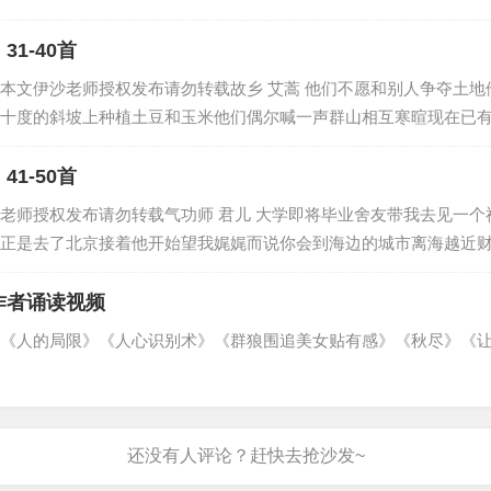
1-40首
本文伊沙老师授权发布请勿转载故乡 艾蒿 他们不愿和别人争夺土
一
十度的斜坡上种植土豆和玉米他们偶尔喊一声群山相互寒暄现在已
程
1-50首
显著
老师授权发布请勿转载气功师 君儿 大学即将毕业舍友带我去见一
正是去了北京接着他开始望我娓娓而说你会到海边的城市离海越近财运
作者诵读视频
《人的局限》《人心识别术》《群狼围追美女贴有感》《秋尽》《让真
对接