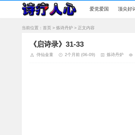
爱党爱国
顶尖好
当前位置：
首页
>
炼诗丹炉
> 正文内容
《启诗录》31-33
侍仙金童
2个月前
(06-09)
炼诗丹炉