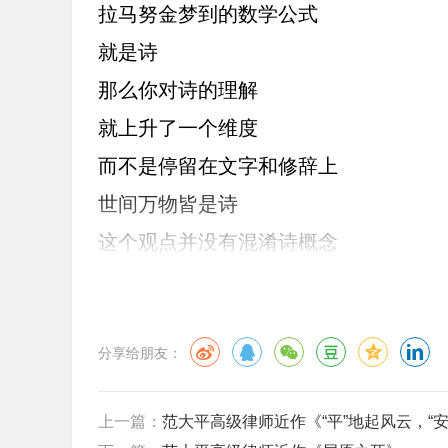
拉马努金梦到的数学公式
就是诗
那么你对诗的理解
就上升了一个维度
而不是停留在文字和修辞上
世间万物皆是诗
这个观点并没有混淆诗概念
蝉被螳螂捕捉后
也不会想要进化成黄雀
种族跨越没有途径
分享给朋友：
但是人可以升维思想
上一篇：
范大平高级律师近作《“平”地起风云，“
人是想要成为神的