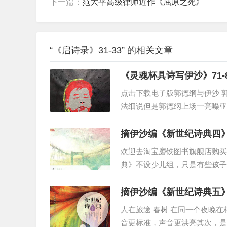
下一篇：
范大平高级律师近作《屈原之死》
所以发明了很多外挂技术
这些外挂也是诗
基础科学前沿科学都是诗
“《启诗录》31-33” 的相关文章
相对来说应用科学则是文
《灵魂杯具诗写伊沙》71-
事实是二者是交融的
点击下载电子版郭德纲与伊沙 
并没必要刻意划分清楚
法细说但是郭德纲上场一亮嗓亚
鲁奖颁给伊沙因为陈先发...
摘伊沙编《新世纪诗典四》6
2026-6-7
欢迎去淘宝磨铁图书旗舰店购买
典》不设少儿组，只是有些孩子太
摘伊沙编《新世纪诗典五》5
人在旅途 春树 在同一个夜晚
音更标准，声音更洪亮其次，是