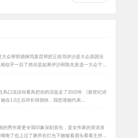
是大众帮郭德纲骂姜昆帮腔正统骂伊沙是大众原因没
真相似乎一目了然但是如果伊沙和陈先发选一大众宁肯
风口说话你看风把你的话捉走了2015年 《新世纪诗
1.0之后诗长得很快，我想请她代表...
美国的男作家更令我印象深刻首先，是女作家的英语发
经喝饱了也上过了厕所在灯光下她皱着眉头看着主持人