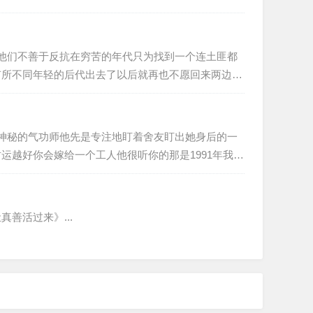
地他们不善于反抗在穷苦的年代只为找到一个连土匪都
有所不同年轻的后代出去了以后就再也不愿回来两边的
个神秘的气功师他先是专注地盯着舍友盯出她身后的一
越好你会嫁给一个工人他很听你的那是1991年我先
善活过来》...