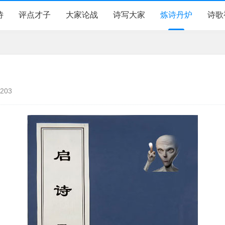
诗
评点才子
大家论战
诗写大家
炼诗丹炉
诗歌
203