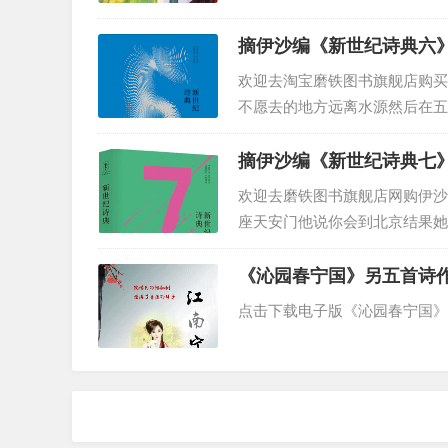
的侧脸苦大...
学会造化弄诗是大境界
摘伊沙编《新世纪诗典六》3
欢迎去淘宝磨铁图书旗舰店购买
完全变态发育是昆虫变态的两种类型之
不愿去的地方远离水源然后在五
野草和灌木...
需经历卵、幼虫、蛹、成虫四个发育过
摘伊沙编《新世纪诗典七》4
幼虫成虫在形态结构和生活习性上差异
欢迎去磨铁图书旗舰店网购伊沙
当我们了解这个知识的时候
座天安门他说你会到北京结果她
分配到...
从没想过如果这是昆虫自发的进化
《沁园春宁国》另五首诗
它是如何总体设计把控这种多级跨越的
点击下载电子版《沁园春宁国》
这需要多高的智慧才能预测后续的完美
如在卵阶段就精准预算对接幼虫阶段
这是没有第三视角能解决的进化技术吗