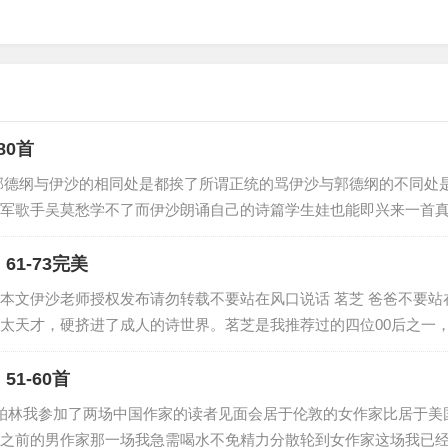
80首
郭德纲与伊沙的相同处是都挨了所谓正统的骂伊沙与郭德纲的不同处
军歌手吴莫愁学不了而伊沙朗诵自己的诗篇学生娃也能即兴来一首
1-73完美
本文伊沙老师授权发布请勿转载不要站在风口说话 茗芝 爸爸不要站在
天才，硬挤进了成人的诗世界。茗芝是我推荐过的四位00后之一，她在
1-60首
在柏林我参加了两场中国作家的读者见面会居于伦敦的女作家比居于
之前的男作家那一场我急需喝水不免精力分散轮到女作家这场我已