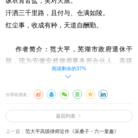
纵衣背皆盐，笑对天蒸。
汗洒三千里路，且付与、仓满如陵。
红尘事，收成有种，天道自酬勤。
作者简介：范大平，芜湖市政府退休干
部，现为安徽安然律师事务所合伙人、高级
阅读剩余的37%
律师。曾在中国律师等期刊上发表130多篇论
文，主编或合著《致青年律师的信-律师如何
分享给朋友：
开拓案源》（台海出版社）《建筑工程项目
管理》（天津科学技术出版社）《建设工程
返回列表
法律问题精解》（中国建筑工业出版社）
《建筑企业合规经营及风险防范》（中国建
上一篇：
范大平高级律师近作《采桑子・六一童趣》