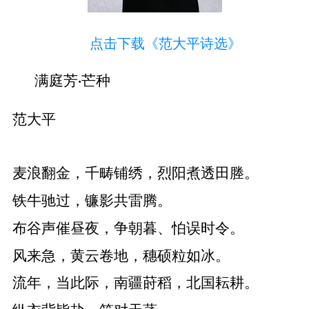
点击下载《范大平诗选》
满庭芳
芒种
·
范大平
麦浪翻金，千畴铺绣，烈阳煮透田塍。
铁牛驰过，镰影共雷腾。
布谷声催昼夜，争朝暮、怕误时令。
风来急，黄云卷地，穗硕粒如冰。
流年，当此际，南疆莳稻，北国耘耕。