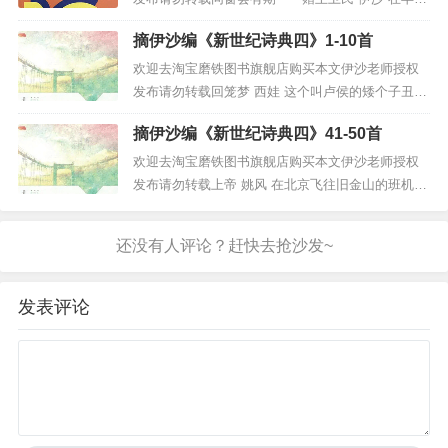
31年后在你的城市与你的见面像一种仪式虽然匆忙
摘伊沙编《新世纪诗典四》1-10首
但很受用在话语狂欢的某些瞬间恍若回到我们宿舍
的卧谈会与我玩诗的人死了跟你对弈的人疯了我们
欢迎去淘宝磨铁图书旗舰店购买本文伊沙老师授权
从而立到不惑到知天命好像只须一瞬间即便你我都
发布请勿转载回笼梦 西娃 这个叫卢侯的矮个子丑男
是缺少焦虑...
人拿出一枚并不怎么值钱的戒指在几句前言不搭后
摘伊沙编《新世纪诗典四》41-50首
语的表白后他就抓住了我的无名指看着他用戒指把
我套牢我类似一个还能想问题的木偶这个说追随并
欢迎去淘宝磨铁图书旗舰店购买本文伊沙老师授权
考察我好几年的男人，我看不上他的任何除了他的
发布请勿转载上帝 姚风 在北京飞往旧金山的班机上
名字——卢侯...
我身边坐着一对美国夫妇年纪大约六十来岁带着一
个牙牙学语的中国男孩他是第一次坐飞机先是好
奇，起飞时却大哭起来眼神茫然地在美国夫妇身上
又抓又扯原来，他是个瞎孩子 旅途漫长，加上我十
分...
发表评论