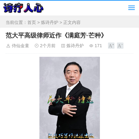
当前位置：
首页
>
炼诗丹炉
> 正文内容
范大平高级律师近作《满庭芳·芒种》
侍仙金童
2个月前
炼诗丹炉
171