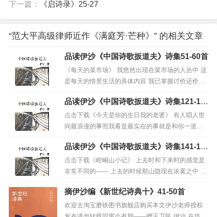
下一篇：
《启诗录》25-27
筑工业出版社）等几本专著。手机：135155
32912
“范大平高级律师近作《满庭芳·芒种》” 的相关文章
品读伊沙《中国诗歌扳道夫》诗集51-60首
《每天的菜市场》 我悠然出现在菜市场的人丛中 这
是每天的情景生活的具体内容 我已掌握讨价还价的
伎俩和小摊贩周旋 那是和劳动人民打成一片君子动
扫描二维码推送至手机访问。
品读伊沙《中国诗歌扳道夫》诗集121-13
口不动手 我脸红脖子粗地与人吵架有时也当看客 渐
版权声明：本文由
诗人救护车.cn
发布，转载内容来自
0首
渐地便熟悉了市场我发现卖菜的 最怕收税的而...
点击下载《今天是你的生日我的老婆》 有人唱人世
网络有链接的会添加，如需转载请注明文章原出处，本站含电
间最浪漫的事照我看是最实在的事就是和你一道慢
子诗集内容如有侵权，请联系本站会立即删除，致敬诗人！
慢变老老成两只老猴子的时候盘腿坐在床上就当是
友情提醒：本站在坚决拥护党的领导，秉持唯物主义的立
品读伊沙《中国诗歌扳道夫》诗集141-15
在树上相互挠痒痒有虱子的话还可以捉两只尝尝老
场上，以个人视角纯文化建设的态度针对汉诗进行创作研讨评
0首
婆子你那长长的缠在我脖子上三圈不止的玉臂已经
点击下载《崆峒山小记》 上去时和下来时的感觉是
判，实践过程无法绝对排除唯心主义词汇和相关领域辩证思
枯干如柴却是我一辈子也享用不够的人骨牌老头乐
非常不同的—— 上去的时候那山隐现在浓雾之中 下
考，如有不当处敬请指点更改或删除。欢迎提供歌颂党领导的
啊 （2004...
来的时候这山暴露在艳阳之下 像是两座山不知哪座
优秀诗作，本站置顶共享，并结集宣传！
摘伊沙编《新世纪诗典十》41-50首
更崆峒 不论哪一座我都爱着这崆峒 因为这是多年以
本文链接：
https://xn--gmq689by2bb35dizd.cn/post/235
4.html
来—— 我用自己的双脚踏上的头一座山&nb...
欢迎去淘宝磨铁图书旗舰店购买本文伊沙老师授权
发布请勿转载同窗会有期——赠王卫民 伊沙 在毕业