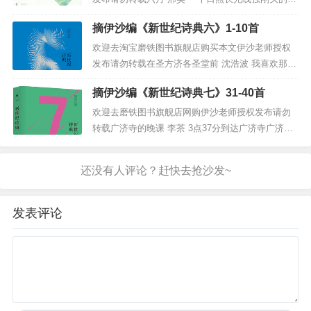
不敢打开它
菜就晒卷了边儿烂成一堆泥的月份 是毕业日是我到
哪怕是放出
摘伊沙编《新世纪诗典六》1-10首
洋灰厂当工人的纪念日是老婆给我四处借钱的手术
一句气话
日是我其中一个女儿的生日是我父亲的去世日 烈日
欢迎去淘宝磨铁图书旗舰店购买本文伊沙老师授权
如同火烧父亲无法挽留急勿勿的丧葬...
2016/8/6
发布请勿转载在圣方济各圣堂前 沈浩波 我喜欢那些
小小的教堂庄重又亲切澳门路环村的圣方济各圣堂
伊沙点评：昨天耍二的是一位出生于
1963
年的男诗人，今天耍二的
摘伊沙编《新世纪诗典七》31-40首
细长的木门将黄色的墙壁切割成两片蝴蝶的翅膀明
是一位出生于
1964
年的女诗人，老夫
(
妇）聊发少年狂，如今少年不
亮而温暖引诱我进入门口的条幅上有两行大字是
欢迎去磨铁图书旗舰店网购伊沙老师授权发布请勿
见狂。随着形式革新健全品种的阶段过去，年轻人已经不再是必然
《新约》里的话“耶稣说：我就是道路真理和生命”我
的先锋派（暖昧者多矣），我记得他们最后一次发狂是下半身。其
转载广济寺的晚课 李茶 3点37分到达广济寺广济寺
实，本诗有一个很大的诗学依据：诗可以怨。但更可贵的是作者毫
想了想在心...
的晚课下午3点30分开始我火一样想冲进大殿却被殿
不避讳自己小女人的一面，庸常的写作者往往是在追求“伪大”中走
外主持活动的女人拦住了“你不能进去”“为什么”“你穿
向了非人。
的衣服不对”“裙子，白色的，不行吗”“不行，上晚课
不能穿裙子”“但是她们进去了，一个蓝...
恐惧
发表评论
李异
1950
年
解放海南岛前夕
姥爷还在文昌
当渔民
有一回