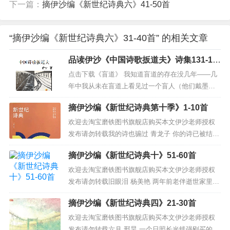
下一篇：
摘伊沙编《新世纪诗典六》41-50首
图雅
那些曾经
“摘伊沙编《新世纪诗典六》31-40首” 的相关文章
取笑我
挤兑我
品读伊沙《中国诗歌扳道夫》诗集131-14
打击我
0首
孤立我
点击下载《盲道》 我知道盲道的存在没几年——几
在背后说我坏话的
年中我从未在盲道上看见过一个盲人（他们戴墨镜
都得到了报应
吗）也没看见过一个明眼的人冒然走在上面盲道以
有的死了丈夫
摘伊沙编《新世纪诗典第十季》1-10首
外全都是人熙熙攘攘密不透风空出这黄色盲道看似
有的被开水烫伤
有的得癌
无用的真空隧道却是条条大路的动脉血管 （200
欢迎去淘宝磨铁图书旗舰店购买本文伊沙老师授权
有的起了一身湿疹
5） 盲道成了人行道的应急车道，盲道，也是伊沙...
发布请勿转载我的诗也骟过 青龙子 你的诗已被结扎
有的骑电动摔伤
我觉出，你宽松的阴道后被金属环套住其实，我的
有的女儿疯了
摘伊沙编《新世纪诗典十》51-60首
诗也骟过只不过出门前吃了几粒壮阳的药但我再怎
有的被双规（你懂的）
么卖力《诗刊》的子官也无法受孕我的诗注定要孤
欢迎去淘宝磨铁图书旗舰店购买本文伊沙老师授权
我没对他们动过邪念
最多说句气话
独一生 伊沙点评：呵呵！生猛！在语言上，还有
发布请勿转载旧眼泪 杨美艳 两年前老伴逝世家里人
死去吧
一...
都在哭唯独她没有邻居们都说她是老得脑子坏掉了
当他们真的死去或倒霉
摘伊沙编《新世纪诗典四》21-30首
今天，她坐在门前望着远处竞哭了起来 伊沙点评：
我一点也不快乐
好一个“旧眼泪”，却是新说法，诗之创新，就在一点
欢迎去淘宝磨铁图书旗舰店购买本文伊沙老师授权
现在的
我像守着潘多拉盒子
一滴的小处。一个连投稿都做不好的90后在...
发布请勿转载六月 邢昊 一个日照长光线强刚买的白