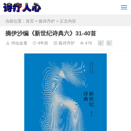
当前位置：
首页
>
炼诗丹炉
> 正文内容
摘伊沙编《新世纪诗典六》31-40首
侍仙金童
4年前
炼诗丹炉
476