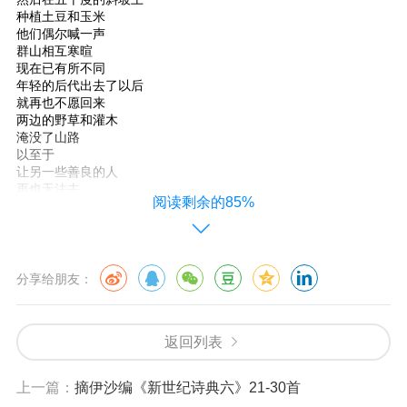
种植土豆和玉米
他们偶尔喊一声
群山相互寒暄
现在已有所不同
年轻的后代出去了以后
就再也不愿回来
两边的野草和灌木
淹没了山路
以至于
让另一些善良的人
再也无法去
阅读剩余的85%
看望他们
伊沙点评：自古文人相轻！诗人当属此列，长安诗歌节六年顺当走
下来，已属奇迹，忽然遭遇多事之夏，也算正常。适逢最年轻的主
席艾蒿当值，那是天将降大任于斯人也，此人外柔内刚、外圆内
分享给朋友：
方，微微一笑，绝对不慌，从容应对一个无法回避的严峻时刻，让
节走上了再出发的正规。对其诗我想引用《当代诗
长安诗歌
经》青海首发式上我的点评语：“他诗的赤诚度是中国所有
返回列表
诗人中最高的”—说句老实话，我在偷学之。
上一篇：
摘伊沙编《新世纪诗典六》21-30首
我发现自已有邪恶的力量