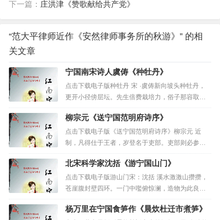
下一篇：
庄洪津《赞歌献给共产党》
历史的见证，它们见证了新四军的诞生、成
长和辉煌。
也见证了皖南事变的惨烈。
在旧址的一角，我看到了一间模拟的指
“范大平律师近作《安然律师事务所的秋游》” 的相
挥室，简陋的桌椅、昏黄的灯光、墙上的地
关文章
图，一切都显得那么真实。我仿佛能听到当
宁国南宋诗人虞俦《种牡丹》
年指挥员们紧张讨论的声音，能感受到他们
点击下载电子版种牡丹 宋 ·虞俦新向坡头种牡丹，
为了民族解放而燃烧的激情。这里，是新四
更开小径傍层坛。先生倍费栽培力，俗子那容取次
军的灵魂所在，是他们智慧和勇气的发源
看。应有司花来守护，更须插槿与遮栏。何时一醉
地。
看到了皖南事变的历史介绍。我义愤填
柳宗元《送宁国范明府诗序》
酬心赏，屈指春风半岁宽。 虞俦，生卒年月不
膺。立即填写了一首词：
详，字寿老，宁国(今属安徽）人。南宋政治家，文
点击下载电子版《送宁国范明府诗序》柳宗元 近
学家。隆兴初进人太学，中进士。曾任绩溪县...
制，凡得仕于王者，岁登名于吏部。吏部则必参其
等列，分而合之，率三十人以为曹，谓之甲。名书
《一丛花·参观泾县新四军军部旧址》
北宋科学家沈括《游宁国山门》
为三，其一藏之有司，其二藏之中书及门下。每大
选置大考绩，必关决会验而视其成。有不合者，下
点击下载电子版游山门宋：沈括 溪水激激山攒攒，
新军①抗日显雄威，忽地炸惊雷。
有司罢去甚众。由是吏得为奸以立威，贼知以弄
苍崖腹封壁四环。一门中嚂俯惊澜，造物为此良有
操戈一室煎何急？鬼神泣，尸骨成堆。
权，诡窃窜易，而莫示其实。必...
源。坡颠窍塞沦九渊，吐吞龙螭殆非然。又疑猛将
杨万里在宁国食笋作《晨炊杜迁市煮笋》
故垒垣碑，烽烟过后，血色染旌帷。
血战还，斩此欲守规为门。至今惨恻风夜寒，杀气