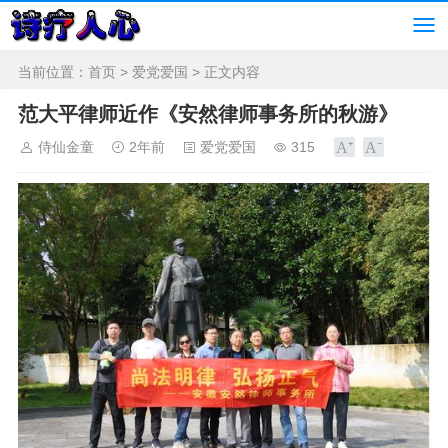
当前位置：
首页
>
爱党爱国
> 正文内容
范大平律师近作《安然律师事务所的秋游》
侍仙金童
2年前
爱党爱国
315