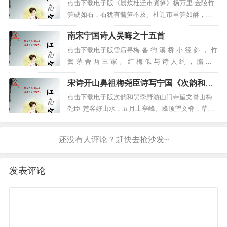
袭水为屈盘。山重地僻道路偏，此境安得与祸连。
点击下载电子版《晨炊杜迁市煮笋》杨万里 金陵竹
几经苦战转安危，岂忘此伤悲。
反复不得意所安，将必有理愧莫原。山川幽深适素
笋硬如石，石犹有髓笋不及。杜迁市里笋如酥，笋
江南一叶周公②问，冤魂曲，壮士何
尚，辙蹂万坚穷跻骞。生平...
味清绝酥不妇。带雨斫来和箨煮，中含柘浆杂甘
归？
南宋宁国诗人吴晦之十五首
露。可齑可脍最可羹，绕齿蔌蔌冰雪声。不须咒笋
先烈虽逝，剑影犹在，祭奠举金杯！
早成竹，顿顿食笋莫食肉。 杨万里，南宋著名诗
点击下载电子版雪后寻梅 备 彴 溪 桥 小 径 斜 ， 竹
人，曾到宁国县延福乡杜迁市(今名港口镇)，宿杜迁
篱 茅 舍 两 三 家 。 红 梅 似 与 诗 人 约 ， 腊 雪
市。早餐食笋...
初 消 始 看 花 。 忆江湖旧游 水 满 汀 洲 白 鹭
注：①新军，指新四军。
宋诗开山鼻祖梅尧臣诗写宁国《次韵和昊
双 ， 荐 花 飞 雪 扑 船 窗 。 归...
季野游山门寺望文脊山》
点击下载电子版次韵和昊季野游山门寺望文脊山梅
2.②周公，指周恩来。1941年1月7日,北
尧臣 楚客好山水，五月上亭峰。峰顶望文脊，草树
移的新四军部队九千余人在皖南泾县茂林地
皆有容。 《太平寰宇记》卷一百三中记载:宁国
区遭到国民党军八万余人伏击,新四军奋战七
县"文脊山，一名曷山，在县西三十里。"清初顾祖禹
昼夜,弹尽粮绝。除千余人突围外,大部分壮烈
编著的《读史方舆纪要》中"宁国...
牺牲,军长叶挺负伤被俘,副军长项英牺牲。这
发表评论
就是震惊中外的“皖南事变”。周恩来在《新
华日报》发表题词“千古奇冤江南一叶，同室
操戈相煎何急”，质问国民党蒋介石。
参观的过程中，我
们
遇到了一群年轻的