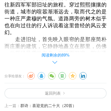
往新四军军部旧址的旅程。穿过熙熙攘攘的
街道，城市的喧嚣渐渐远去，取而代之的是
一种庄严肃穆的气氛。道路两旁的树木似乎
也在向过往的行人诉说着这里曾经的风云变
幻。
走进旧址，首先映入眼帘的是那座简朴
而庄重的建筑，它静静地矗立在那里，仿佛
一位历经风霜的老者，沉稳而深邃。阳光透
阅读剩余的89%
过树叶的缝隙，洒在斑驳的墙面上，仿佛是
时间的画笔，勾勒出历史的轮廓。
我缓缓步入展厅，每一件展品都像是一
分享给朋友：
扇窗，透过它们，我看到了那个战火纷飞的
年代。墙上挂着的照片，无声地讲述着新四
返回列表
军的英勇事迹；陈列的武器和装备，虽然锈
迹斑斑，却依然能感受到它们曾经的锋利和
上一篇：
群诗：喜迎党的二十大（20首）
力量。这些物品，不仅是战争的遗物，更是